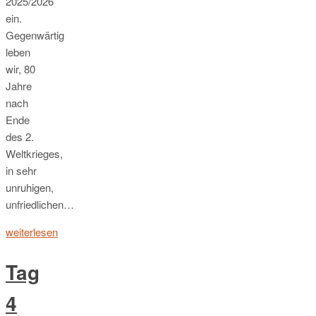
2025/2026
ein.
Gegenwärtig
leben
wir, 80
Jahre
nach
Ende
des 2.
Weltkrieges,
in sehr
unruhigen,
unfriedlichen…
weiterlesen
Tag
4