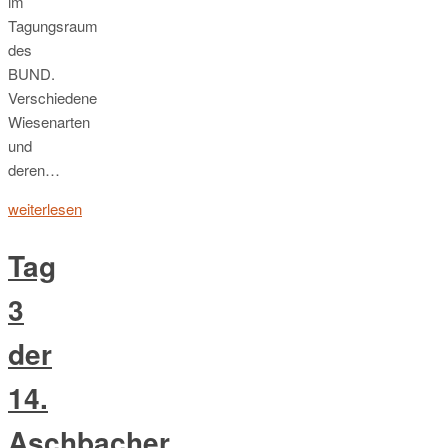
im
Tagungsraum
des
BUND.
Verschiedene
Wiesenarten
und
deren…
weiterlesen
Tag
3
der
14.
Aschbacher