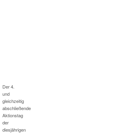
Der 4.
und
gleichzeitig
abschließende
Aktionstag
der
diesjährigen