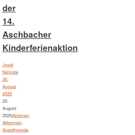
der
14.
Aschbacher
Kinderferienaktion
Josef
Nickolai
20.
August
2025
20.
August
2025
Aktionen
,
Allgemein
,
Angelfreunde
,