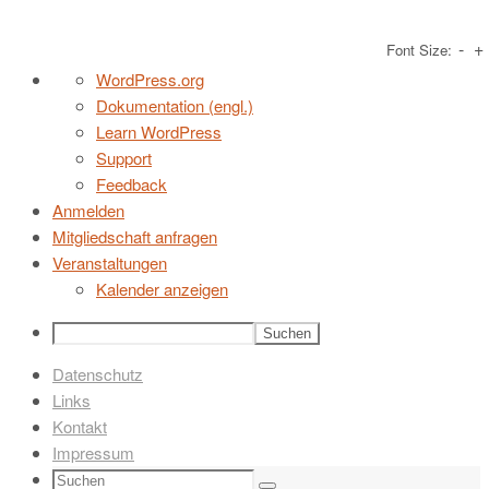
-
+
Font Size:
Zum
Über
WordPress.org
Inhalt
WordPress
Dokumentation (engl.)
springen
Learn WordPress
Support
Feedback
Anmelden
Mitgliedschaft anfragen
Veranstaltungen
Kalender anzeigen
Suchen
Datenschutz
Links
Kontakt
Impressum
Suchen