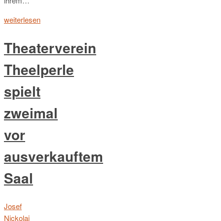
ihrem…
weiterlesen
Theaterverein
Theelperle
spielt
zweimal
vor
ausverkauftem
Saal
Josef
Nickolai