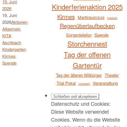
19. Juni
Kinderferienaktion 2025
2026
19. Juni
Kirmes
Martinsumzug
Prävention
2026
Aktionen
,
Regenüberlaufbecken
Allgemein
,
Sorgentelefon
Spende
KITA
Storchennest
Aschbach
Kindergarten
,
Tag der offenen
Kirmes
,
Spende
Gartentür
Tag der älteren Mitbürger
Theater
Trial Pokal
Veranstaltung
Umweltamt
Datenschutz und Cookies:
Diese Website verwendet
Cookies. Wenn du die Website