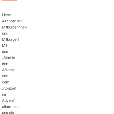
Liebe
Aschbacher
Mitbürgerinnen
und
Mitbürger!
Mit
dem
„Start in
den
Advent“
und
dem
„Konzert
im
Advent“
stimmten
uns die