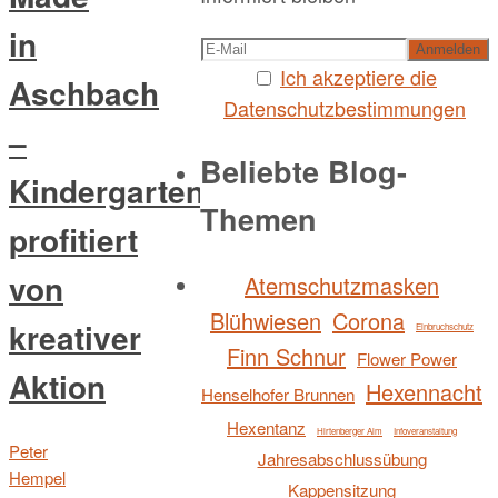
in
Ich akzeptiere die
Aschbach
Datenschutzbestimmungen
–
Beliebte Blog-
Kindergarten
Themen
profitiert
von
Atemschutzmasken
Blühwiesen
Corona
kreativer
Einbruchschutz
Finn Schnur
Flower Power
Aktion
Hexennacht
Henselhofer Brunnen
Hexentanz
Hirtenberger Alm
Infoveranstaltung
Peter
Jahresabschlussübung
Hempel
Kappensitzung