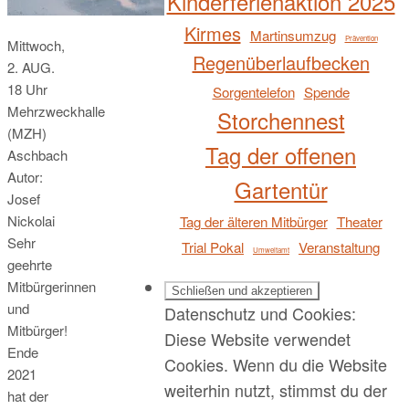
Kinderferienaktion 2025
Kirmes
Martinsumzug
Prävention
Mittwoch,
Regenüberlaufbecken
2. AUG.
18 Uhr
Sorgentelefon
Spende
Mehrzweckhalle
Storchennest
(MZH)
Tag der offenen
Aschbach
Autor:
Gartentür
Josef
Nickolai
Tag der älteren Mitbürger
Theater
Sehr
Trial Pokal
Veranstaltung
Umweltamt
geehrte
Mitbürgerinnen
und
Datenschutz und Cookies:
Mitbürger!
Diese Website verwendet
Ende
Cookies. Wenn du die Website
2021
weiterhin nutzt, stimmst du der
hat der