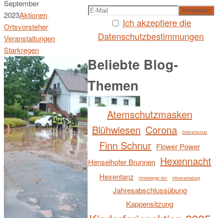
September
2023
Aktionen
,
Ich akzeptiere die
Ortsvorsteher
,
Datenschutzbestimmungen
Veranstaltungen
Starkregen
Beliebte Blog-
Themen
Atemschutzmasken
Blühwiesen
Corona
Einbruchschutz
Finn Schnur
Flower Power
Hexennacht
Henselhofer Brunnen
Hexentanz
Hirtenberger Alm
Infoveranstaltung
Jahresabschlussübung
Kappensitzung