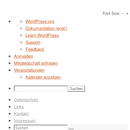
-
+
Font Size:
Zum
Über
WordPress.org
Inhalt
WordPress
Dokumentation (engl.)
springen
Learn WordPress
Support
Feedback
Anmelden
Mitgliedschaft anfragen
Veranstaltungen
Kalender anzeigen
Suchen
Datenschutz
Links
Kontakt
Impressum
Suchen