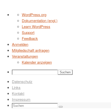
Zum
Über
WordPress.org
Inhalt
WordPress
Dokumentation (engl.)
springen
Learn WordPress
Support
Feedback
Anmelden
Mitgliedschaft anfragen
Veranstaltungen
Kalender anzeigen
Suchen
Datenschutz
Links
Kontakt
Impressum
Suchen
Suchen
nach: