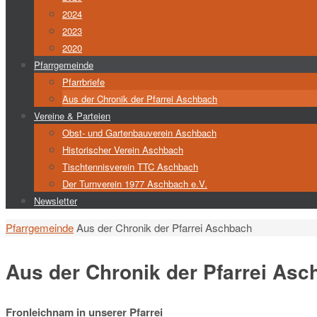
2024
2023
2020
Pfarrgemeinde
Pfarrbriefe
Aus der Chronik der Pfarrei Aschbach
Vereine & Parteien
Obst- und Gartenbauverein Aschbach
Historischer Verein Aschbach
Tischtennisverein TTC Aschbach
Der Turnverein 1977 Aschbach e.V.
Newsletter
Start
Pfarrgemeinde
Aus der Chronik der Pfarrei Aschbach
Aus der Chronik der Pfarrei As
Fronleichnam in unserer Pfarrei