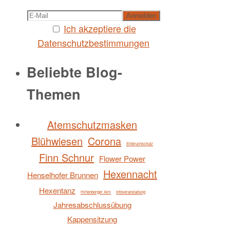
Ich akzeptiere die
Datenschutzbestimmungen
Beliebte Blog-
Themen
Atemschutzmasken
Blühwiesen
Corona
Einbruchschutz
Finn Schnur
Flower Power
Hexennacht
Henselhofer Brunnen
Hexentanz
Hirtenberger Alm
Infoveranstaltung
Jahresabschlussübung
Kappensitzung