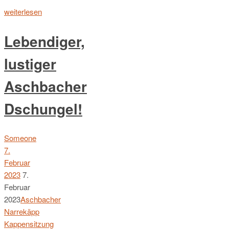
weiterlesen
Lebendiger,
lustiger
Aschbacher
Dschungel!
Someone
7.
Februar
2023
7.
Februar
2023
Aschbacher
Narrekäpp
Kappensitzung