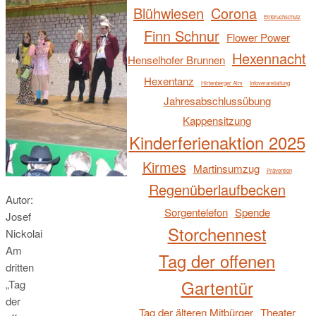
Blühwiesen
Corona
Einbruchschutz
Finn Schnur
Flower Power
Hexennacht
Henselhofer Brunnen
Hexentanz
Hirtenberger Alm
Infoveranstaltung
Jahresabschlussübung
Kappensitzung
Kinderferienaktion 2025
Kirmes
Martinsumzug
Prävention
Regenüberlaufbecken
Autor:
Sorgentelefon
Spende
Josef
Storchennest
Nickolai
Am
Tag der offenen
dritten
Gartentür
„Tag
der
Tag der älteren Mitbürger
Theater