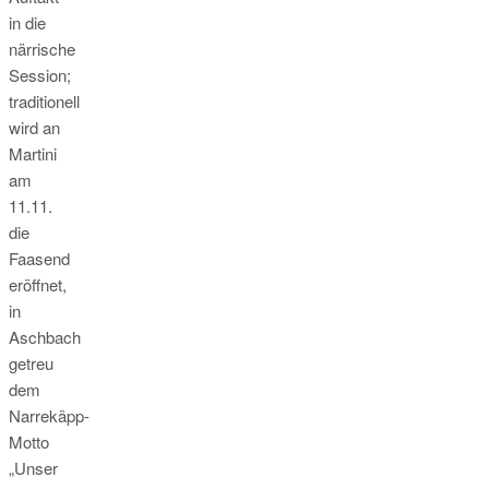
in die
närrische
Session;
traditionell
wird an
Martini
am
11.11.
die
Faasend
eröffnet,
in
Aschbach
getreu
dem
Narrekäpp-
Motto
„Unser