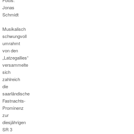
Fotos:
Jonas
Schmidt
Musikalisch
schwungvoll
umrahmt
von den
„Latzegallies“
versammelte
sich
zahlreich
die
saarländische
Fastnachts-
Prominenz
zur
diesjährigen
SR 3