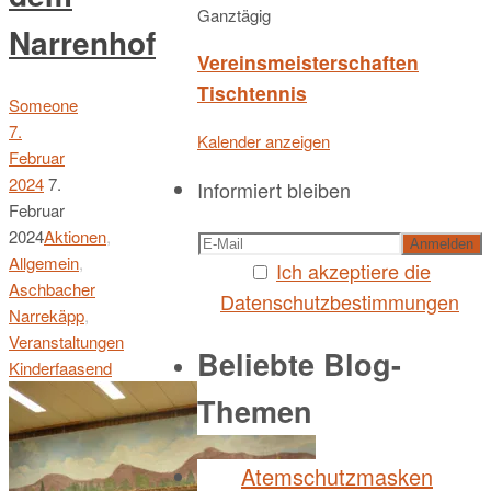
Ganztägig
Narrenhof
Vereinsmeisterschaften
Tischtennis
Someone
7.
Kalender anzeigen
Februar
2024
7.
Informiert bleiben
Februar
2024
Aktionen
,
Allgemein
,
Ich akzeptiere die
Aschbacher
Datenschutzbestimmungen
Narrekäpp
,
Veranstaltungen
Beliebte Blog-
Kinderfaasend
Themen
Atemschutzmasken