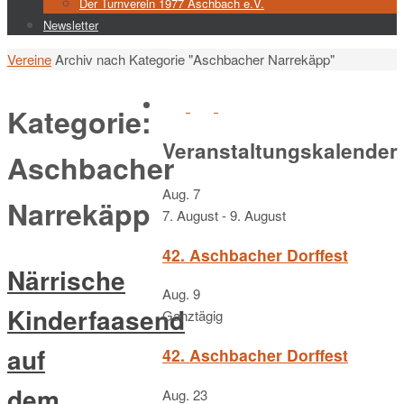
Der Turnverein 1977 Aschbach e.V.
Newsletter
Start
Vereine
Archiv nach Kategorie "Aschbacher Narrekäpp"
Kategorie:
Veranstaltungskalender
Aschbacher
Aug.
7
Narrekäpp
7. August
-
9. August
42. Aschbacher Dorffest
Närrische
Aug.
9
Kinderfaasend
Ganztägig
auf
42. Aschbacher Dorffest
dem
Aug.
23