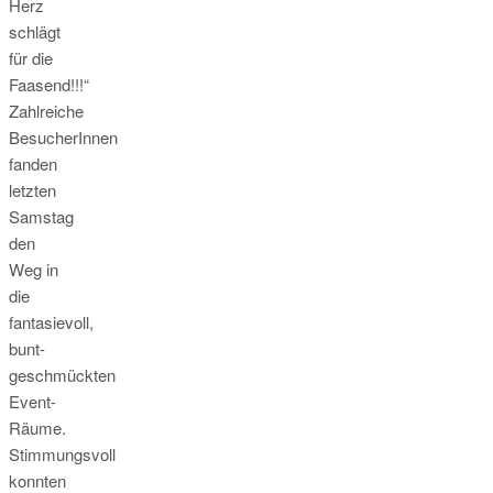
Herz
schlägt
für die
Faasend!!!“
Zahlreiche
BesucherInnen
fanden
letzten
Samstag
den
Weg in
die
fantasievoll,
bunt-
geschmückten
Event-
Räume.
Stimmungsvoll
konnten