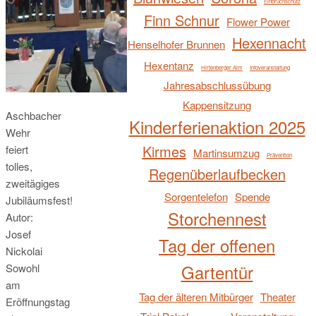
Einbruchschutz
Finn Schnur
Flower Power
Hexennacht
Henselhofer Brunnen
Hexentanz
Hirtenberger Alm
Infoveranstaltung
Jahresabschlussübung
Kappensitzung
Aschbacher
Kinderferienaktion 2025
Wehr
Kirmes
feiert
Martinsumzug
Prävention
tolles,
Regenüberlaufbecken
zweitägiges
Sorgentelefon
Spende
Jubiläumsfest!
Storchennest
Autor:
Josef
Tag der offenen
Nickolai
Gartentür
Sowohl
am
Tag der älteren Mitbürger
Theater
Eröffnungstag