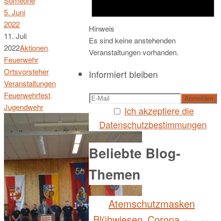
Someone
5. Juni
2022
Hinweis
11. Juli
Es sind keine anstehenden
2022
Aktionen
,
Veranstaltungen vorhanden.
Feuerwehr
,
Ortsvorsteher
,
Informiert bleiben
Veranstaltungen
Feuerwehrfest
,
Jugendwehr
Ich akzeptiere die
Datenschutzbestimmungen
Beliebte Blog-
Themen
Atemschutzmasken
Blühwiesen
Corona