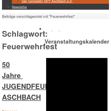
Der Turnverein 1977 Aschbach e.V.
Newsletter
Start
Beiträge verschlagwortet mit "Feuerwehrfest"
Schlagwort:
Veranstaltungskalender
Feuerwehrfest
50
Jahre
JUGENDFEUERWEHR
ASCHBACH