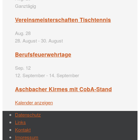
Ganztägig
Vereinsmeisterschaften Tischtennis
Aug.
28
28. August
-
30. August
Berufsfeuerwehrtage
Sep.
12
12. September
-
14. September
Aschbacher Kirmes mit CobA-Stand
Kalender anzeigen
Datenschutz
Links
Kontakt
Impressum