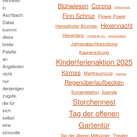
vertreten
Blühwiesen
Corona
in
Einbruchschutz
Finn Schnur
Aschbach.
Flower Power
Dabei
Hexennacht
Henselhofer Brunnen
kommt
Hexentanz
diese
Hirtenberger Alm
Infoveranstaltung
Jahresabschlussübung
breite
Palette
Kappensitzung
an
Kinderferienaktion 2025
Angeboten
Kirmes
Martinsumzug
nicht
Prävention
Regenüberlaufbecken
nur
denjenigen
Sorgentelefon
Spende
zugute,
Storchennest
die für
sich
Tag der offenen
selbst
Gartentür
eine
sinnvolle
Tag der älteren Mitbürger
Theater