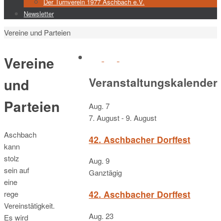
Der Turnverein 1977 Aschbach e.V.
Newsletter
Start
Vereine und Parteien
Vereine
Veranstaltungskalender
und
Parteien
Aug.
7
7. August
-
9. August
Aschbach
42. Aschbacher Dorffest
kann
stolz
Aug.
9
sein auf
Ganztägig
eine
42. Aschbacher Dorffest
rege
Vereinstätigkeit.
Aug.
23
Es wird