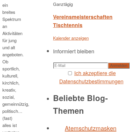
Ganztägig
ein
breites
Vereinsmeisterschaften
Spektrum
Tischtennis
an
Aktivitäten
Kalender anzeigen
für jung
und alt
Informiert bleiben
angeboten.
Ob
sportlich,
Ich akzeptiere die
kulturell,
Datenschutzbestimmungen
kirchlich,
kreativ,
Beliebte Blog-
sozial,
gemeinnützig,
Themen
politisch…
(fast)
alles ist
Atemschutzmasken