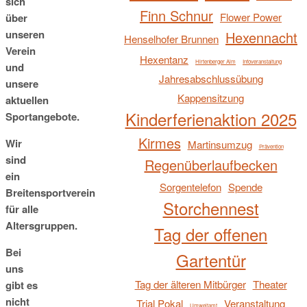
sich
Finn Schnur
Flower Power
über
unseren
Hexennacht
Henselhofer Brunnen
Verein
Hexentanz
Hirtenberger Alm
Infoveranstaltung
und
Jahresabschlussübung
unsere
Kappensitzung
aktuellen
Kinderferienaktion 2025
Sportangebote.
Kirmes
Wir
Martinsumzug
Prävention
sind
Regenüberlaufbecken
ein
Sorgentelefon
Spende
Breitensportverein
Storchennest
für alle
Altersgruppen.
Tag der offenen
Bei
Gartentür
uns
Tag der älteren Mitbürger
Theater
gibt es
nicht
Trial Pokal
Veranstaltung
Umweltamt