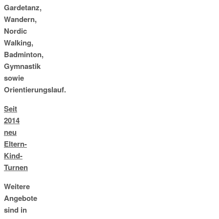
Gardetanz,
Wandern,
Nordic
Walking,
Badminton,
Gymnastik
sowie
Orientierungslauf.
Seit
2014
neu
Eltern-
Kind-
Turnen
Weitere
Angebote
sind in