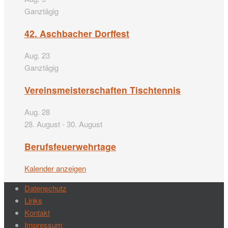
Ganztägig
42. Aschbacher Dorffest
Aug.
23
Ganztägig
Vereinsmeisterschaften Tischtennis
Aug.
28
28. August
-
30. August
Berufsfeuerwehrtage
Kalender anzeigen
Datenschutz
Links
Kontakt
Impressum