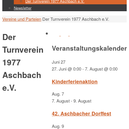
Der Turnverein 1977 Aschbach e.V.
Newsletter
Start
Vereine und Parteien
Der Turnverein 1977 Aschbach e.V.
Der
Veranstaltungskalender
Turnverein
1977
Juni
27
27. Juni @ 0:00
-
7. August @ 0:00
Aschbach
Kinderferienaktion
e.V.
Aug.
7
7. August
-
9. August
42. Aschbacher Dorffest
Aug.
9