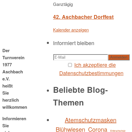
Ganztägig
42. Aschbacher Dorffest
Kalender anzeigen
Informiert bleiben
Der
Turnverein
Ich akzeptiere die
1977
Aschbach
Datenschutzbestimmungen
e.V.
heißt
Beliebte Blog-
Sie
Themen
herzlich
willkommen
Informieren
Atemschutzmasken
Sie
Blühwiesen
Corona
Einbruchschutz