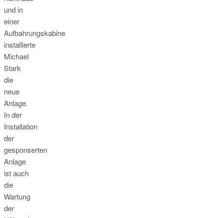
und in
einer
Aufbahrungskabine
installierte
Michael
Stark
die
neue
Anlage.
In der
Installation
der
gesponserten
Anlage
ist auch
die
Wartung
der