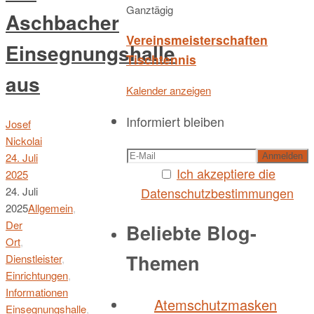
Ganztägig
Aschbacher
Vereinsmeisterschaften
Einsegnungshalle
Tischtennis
aus
Kalender anzeigen
Informiert bleiben
Josef
Nickolai
24. Juli
Ich akzeptiere die
2025
Datenschutzbestimmungen
24. Juli
2025
Allgemein
,
Der
Beliebte Blog-
Ort
,
Themen
Dienstleister
,
Einrichtungen
,
Informationen
Atemschutzmasken
Einsegnungshalle
,