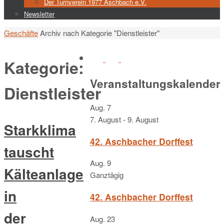
Der Turnverein 1977 Aschbach e.V.
Newsletter
Start
Geschäfte
Archiv nach Kategorie "Dienstleister"
Kategorie:
Veranstaltungskalender
Dienstleister
Aug.
7
7. August
-
9. August
Starkklima
42. Aschbacher Dorffest
tauscht
Aug.
9
Kälteanlage
Ganztägig
in
42. Aschbacher Dorffest
der
Aug.
23