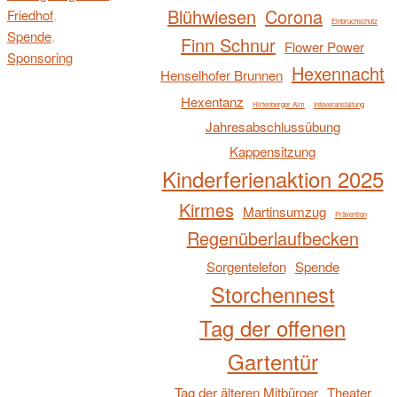
Blühwiesen
Corona
Friedhof
,
Einbruchschutz
Spende
,
Finn Schnur
Flower Power
Sponsoring
Hexennacht
Henselhofer Brunnen
Hexentanz
Hirtenberger Alm
Infoveranstaltung
Jahresabschlussübung
Kappensitzung
Kinderferienaktion 2025
Kirmes
Martinsumzug
Prävention
Regenüberlaufbecken
Sorgentelefon
Spende
Storchennest
Tag der offenen
Gartentür
Tag der älteren Mitbürger
Theater