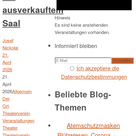
ausverkauftem
Hinweis
Saal
Es sind keine anstehenden
Veranstaltungen vorhanden.
Josef
Informiert bleiben
Nickolai
21.
April
Ich akzeptiere die
2026
Datenschutzbestimmungen
21.
April
2026
Allgemein
,
Beliebte Blog-
Der
Themen
Ort
,
Theaterverein
,
Veranstaltungen
Atemschutzmasken
Theater
,
Blühwiesen
Corona
Theaterverein
,