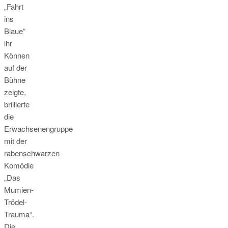
„Fahrt
ins
Blaue“
ihr
Können
auf der
Bühne
zeigte,
brillierte
die
Erwachsenengruppe
mit der
rabenschwarzen
Komödie
„Das
Mumien-
Trödel-
Trauma“.
Die…