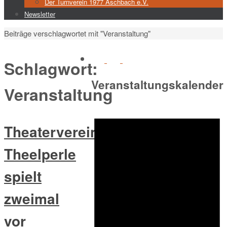
Der Turnverein 1977 Aschbach e.V.
Newsletter
Start
Beiträge verschlagwortet mit "Veranstaltung"
Schlagwort:
Veranstaltungskalender
Veranstaltung
Theaterverein
Theelperle
spielt
zweimal
vor