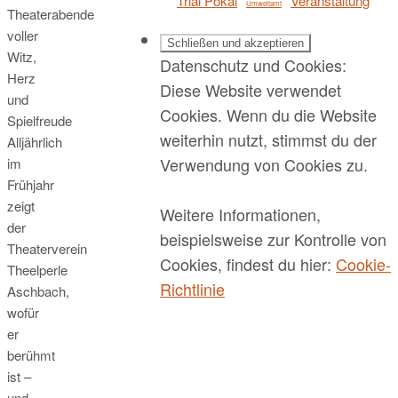
Trial Pokal
Veranstaltung
Umweltamt
Theaterabende
voller
Witz,
Datenschutz und Cookies:
Herz
Diese Website verwendet
und
Cookies. Wenn du die Website
Spielfreude
weiterhin nutzt, stimmst du der
Alljährlich
Verwendung von Cookies zu.
im
Frühjahr
zeigt
Weitere Informationen,
der
beispielsweise zur Kontrolle von
Theaterverein
Cookies, findest du hier:
Cookie-
Theelperle
Richtlinie
Aschbach,
wofür
er
berühmt
ist –
und