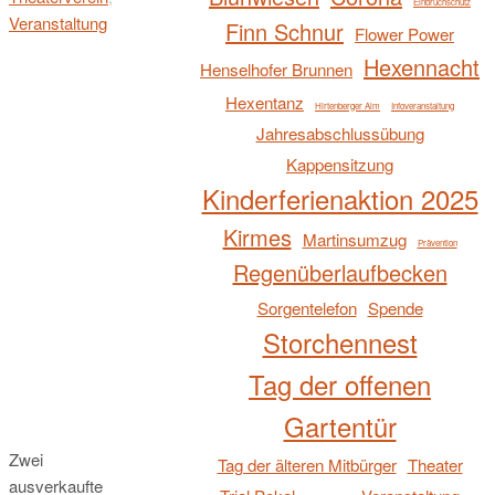
Einbruchschutz
Veranstaltung
Finn Schnur
Flower Power
Hexennacht
Henselhofer Brunnen
Hexentanz
Hirtenberger Alm
Infoveranstaltung
Jahresabschlussübung
Kappensitzung
Kinderferienaktion 2025
Kirmes
Martinsumzug
Prävention
Regenüberlaufbecken
Sorgentelefon
Spende
Storchennest
Tag der offenen
Gartentür
Zwei
Tag der älteren Mitbürger
Theater
ausverkaufte