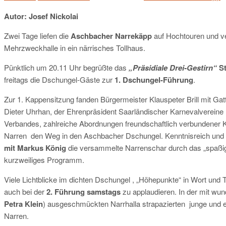
Autor: Josef Nickolai
Zwei Tage liefen die
Aschbacher Narrekäpp
auf Hochtouren und ve
Mehrzweckhalle in ein närrisches Tollhaus.
Pünktlich um 20.11 Uhr begrüßte das
„Präsidiale Drei-Gestirn“
S
freitags die Dschungel-Gäste zur
1. Dschungel-Führung
.
Zur 1. Kappensitzung fanden Bürgermeister Klauspeter Brill mit Gat
Dieter Uhrhan, der Ehrenpräsident Saarländischer Karnevalvereine
Verbandes, zahlreiche Abordnungen freundschaftlich verbundener 
Narren den Weg in den Aschbacher Dschungel. Kenntnisreich und 
mit Markus König
die versammelte Narrenschar durch das „spaßige
kurzweiliges Programm.
Viele Lichtblicke im dichten Dschungel , „Höhepunkte“ in Wort und T
auch bei der
2. Führung samstags
zu applaudieren. In der mit wu
Petra Klein
) ausgeschmückten Narrhalla strapazierten junge und 
Narren.