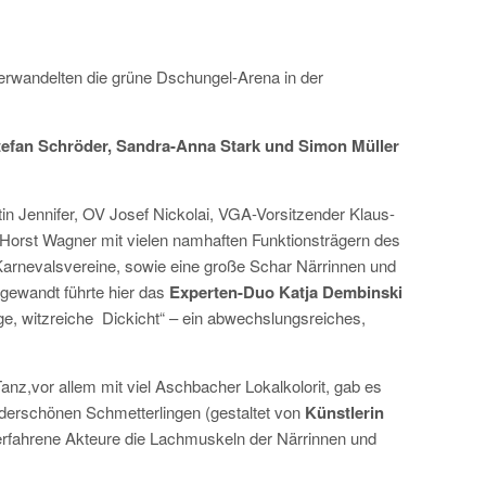
rwandelten die grüne Dschungel-Arena in der
tefan Schröder, Sandra-Anna Stark
und Simon Müller
tin Jennifer, OV Josef Nickolai, VGA-Vorsitzender Klaus-
 Horst Wagner mit vielen namhaften Funktionsträgern des
Karnevalsvereine, sowie eine große Schar Närrinnen und
gewandt führte hier das
Experten-Duo Katja Dembinski
, witzreiche Dickicht“ – ein abwechslungsreiches,
anz,vor allem mit viel Aschbacher Lokalkolorit, gab es
nderschönen Schmetterlingen (gestaltet von
Künstlerin
erfahrene Akteure die Lachmuskeln der Närrinnen und