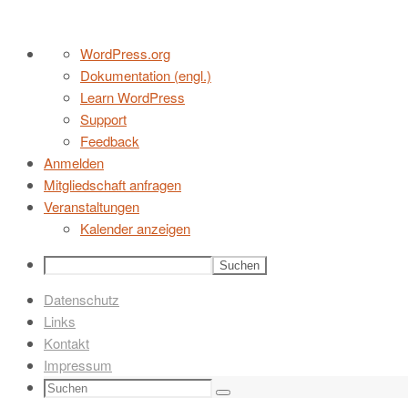
Zum
Über
WordPress.org
Inhalt
WordPress
Dokumentation (engl.)
springen
Learn WordPress
Support
Feedback
Anmelden
Mitgliedschaft anfragen
Veranstaltungen
Kalender anzeigen
Suchen
Datenschutz
Links
Kontakt
Impressum
Suchen
Suchen
nach: