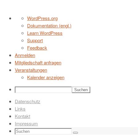
Zum
Über
WordPress.org
Inhalt
WordPress
Dokumentation (engl.)
springen
Learn WordPress
Support
Feedback
Anmelden
Mitgliedschaft anfragen
Veranstaltungen
Kalender anzeigen
Suchen
Datenschutz
Links
Kontakt
Impressum
Suchen
Suchen
nach: