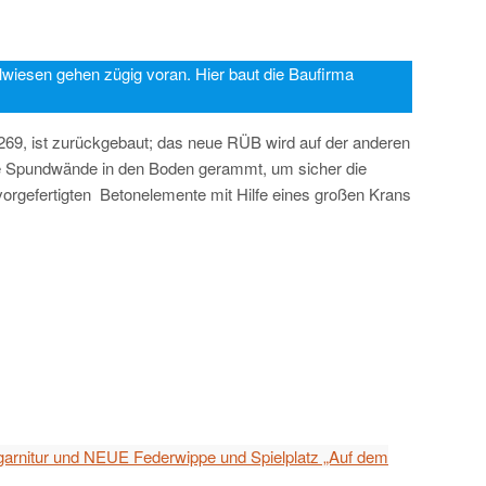
esen gehen zügig voran. Hier baut die Baufirma
69, ist zurückgebaut; das neue RÜB wird auf der anderen
ie Spundwände in den Boden gerammt, um sicher die
orgefertigten Betonelemente mit Hilfe eines großen Krans
zgarnitur und NEUE Federwippe und Spielplatz „Auf dem