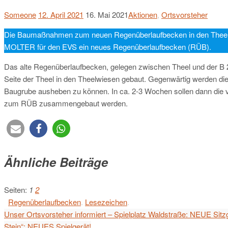
Someone
12. April 2021
16. Mai 2021
Aktionen
,
Ortsvorsteher
Die Baumaßnahmen zum neuen Regenüberlaufbecken in den Theelwi
MOLTER für den EVS ein neues Regenüberlaufbecken (RÜB).
Das alte Regenüberlaufbecken, gelegen zwischen Theel und der B 2
Seite der Theel in den Theelwiesen gebaut. Gegenwärtig werden d
Baugrube ausheben zu können. In ca. 2-3 Wochen sollen dann die v
zum RÜB zusammengebaut werden.
Ähnliche Beiträge
Seiten:
1
2
Regenüberlaufbecken
.
Lesezeichen
.
Unser Ortsvorsteher informiert – Spielplatz Waldstraße: NEUE Sit
Stein“: NEUES Spielgerät!