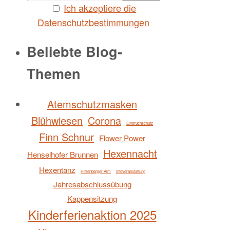
Ich akzeptiere die
Datenschutzbestimmungen
Beliebte Blog-
Themen
Atemschutzmasken
Blühwiesen
Corona
Einbruchschutz
Finn Schnur
Flower Power
Hexennacht
Henselhofer Brunnen
Hexentanz
Hirtenberger Alm
Infoveranstaltung
Jahresabschlussübung
Kappensitzung
Kinderferienaktion 2025