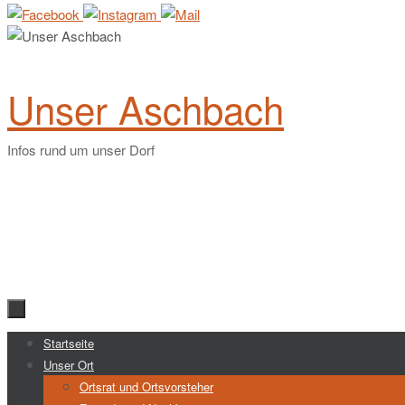
Unser Aschbach
Infos rund um unser Dorf
Zum
Startseite
Inhalt
Unser Ort
springen
Ortsrat und Ortsvorsteher