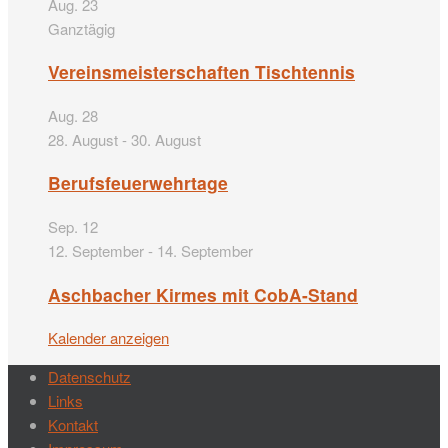
Aug.
23
Ganztägig
Vereinsmeisterschaften Tischtennis
Aug.
28
28. August
-
30. August
Berufsfeuerwehrtage
Sep.
12
12. September
-
14. September
Aschbacher Kirmes mit CobA-Stand
Kalender anzeigen
Datenschutz
Links
Kontakt