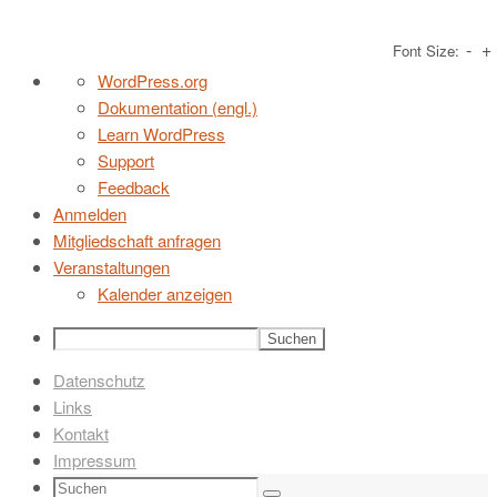
-
+
Font Size:
Zum
Über
WordPress.org
Inhalt
WordPress
Dokumentation (engl.)
springen
Learn WordPress
Support
Feedback
Anmelden
Mitgliedschaft anfragen
Veranstaltungen
Kalender anzeigen
Suchen
Datenschutz
Links
Kontakt
Impressum
Suchen