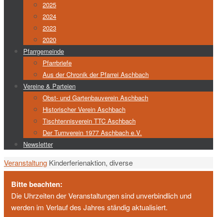
2025
2024
2023
2020
Pfarrgemeinde
Pfarrbriefe
Aus der Chronik der Pfarrei Aschbach
Vereine & Parteien
Obst- und Gartenbauverein Aschbach
Historischer Verein Aschbach
Tischtennisverein TTC Aschbach
Der Turnverein 1977 Aschbach e.V.
Newsletter
Start
Veranstaltung
Kinderferienaktion, diverse
Bitte beachten:
Die Uhrzeiten der Veranstaltungen sind unverbindlich und
werden im Verlauf des Jahres ständig aktualisiert.