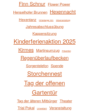
Finn Schnur
Flower Power
Hexennacht
Henselhofer Brunnen
Hexentanz
Hirtenberger Alm
Infoveranstaltung
Jahresabschlussübung
Kappensitzung
Kinderferienaktion 2025
Kirmes
Martinsumzug
Prävention
Regenüberlaufbecken
Sorgentelefon
Spende
Storchennest
Tag der offenen
Gartentür
Tag der älteren Mitbürger
Theater
Trial Pokal
Veranstaltung
Umweltamt