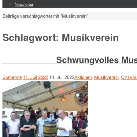
Newsletter
Start
Beiträge verschlagwortet mit "Musikverein"
Schlagwort:
Musikverein
Schwungvolles Musikf
Someone
11. Juli 2022
14. Juli 2022
Aktionen
,
Musikverein
,
Ortsvor