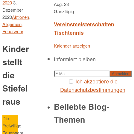
2020
3.
Aug.
23
Dezember
Ganztägig
2020
Aktionen
,
Vereinsmeisterschaften
Allgemein
,
Feuerwehr
Tischtennis
Kalender anzeigen
Kinder
Informiert bleiben
stellt
die
Ich akzeptiere die
Stiefel
Datenschutzbestimmungen
raus
Beliebte Blog-
Themen
Die
Freiwillige
Feuerwehr