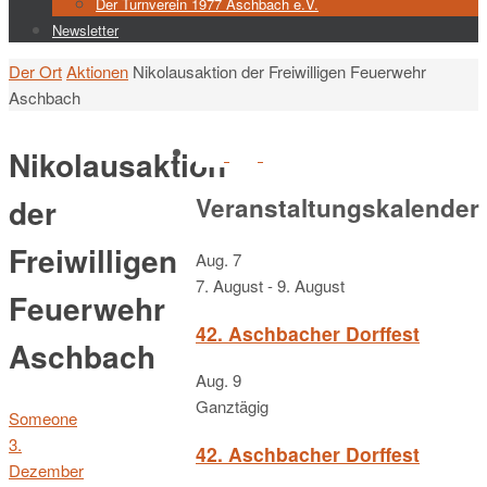
Der Turnverein 1977 Aschbach e.V.
Newsletter
Start
Der Ort
Aktionen
Nikolausaktion der Freiwilligen Feuerwehr
Aschbach
Nikolausaktion
Veranstaltungskalender
der
Freiwilligen
Aug.
7
7. August
-
9. August
Feuerwehr
42. Aschbacher Dorffest
Aschbach
Aug.
9
Ganztägig
Someone
3.
42. Aschbacher Dorffest
Dezember