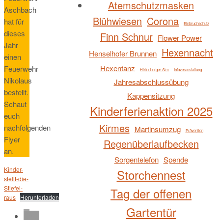
Atemschutzmasken
Aschbach
Blühwiesen
Corona
hat für
Einbruchschutz
dieses
Finn Schnur
Flower Power
Jahr
Hexennacht
Henselhofer Brunnen
einen
Hexentanz
Feuerwehr
Hirtenberger Alm
Infoveranstaltung
Nikolaus
Jahresabschlussübung
bestellt.
Kappensitzung
Schaut
Kinderferienaktion 2025
euch
Kirmes
nachfolgenden
Martinsumzug
Prävention
Flyer
Regenüberlaufbecken
an.
Sorgentelefon
Spende
Kinder-
Storchennest
stellt-die-
Stiefel-
Tag der offenen
raus
Herunterladen
Gartentür