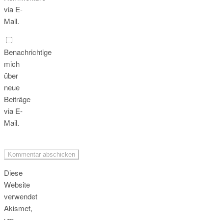
via E-
Mail.
Benachrichtige
mich
über
neue
Beiträge
via E-
Mail.
Diese
Website
verwendet
Akismet,
um