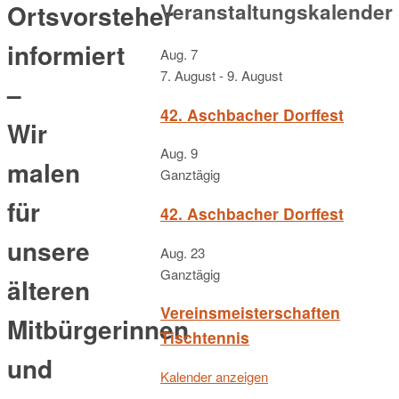
Veranstaltungskalender
Ortsvorsteher
informiert
Aug.
7
7. August
-
9. August
–
42. Aschbacher Dorffest
Wir
Aug.
9
malen
Ganztägig
für
42. Aschbacher Dorffest
unsere
Aug.
23
Ganztägig
älteren
Vereinsmeisterschaften
Mitbürgerinnen
Tischtennis
und
Kalender anzeigen