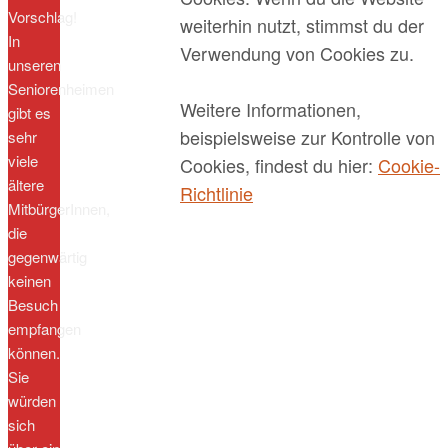
Vorschlag!
weiterhin nutzt, stimmst du der
In
Verwendung von Cookies zu.
unseren
Seniorenheimen
Weitere Informationen,
gibt es
beispielsweise zur Kontrolle von
sehr
viele
Cookies, findest du hier:
Cookie-
ältere
Richtlinie
MitbürgerInnen,
die
gegenwärtig
keinen
Besuch
empfangen
können.
Sie
würden
sich