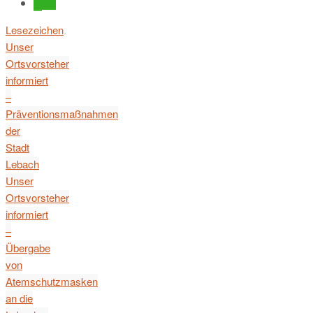
Lesezeichen
.
Unser
Ortsvorsteher
informiert
–
Präventionsmaßnahmen
der
Stadt
Lebach
Unser
Ortsvorsteher
informiert
–
Übergabe
von
Atemschutzmasken
an die