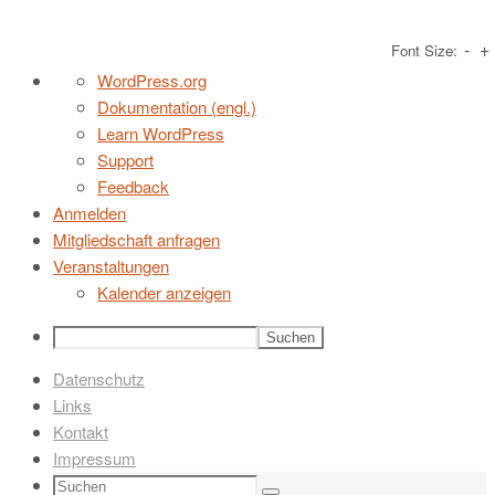
-
+
Font Size:
Zum
Über
WordPress.org
Inhalt
WordPress
Dokumentation (engl.)
springen
Learn WordPress
Support
Feedback
Anmelden
Mitgliedschaft anfragen
Veranstaltungen
Kalender anzeigen
Suchen
Datenschutz
Links
Kontakt
Impressum
Suchen