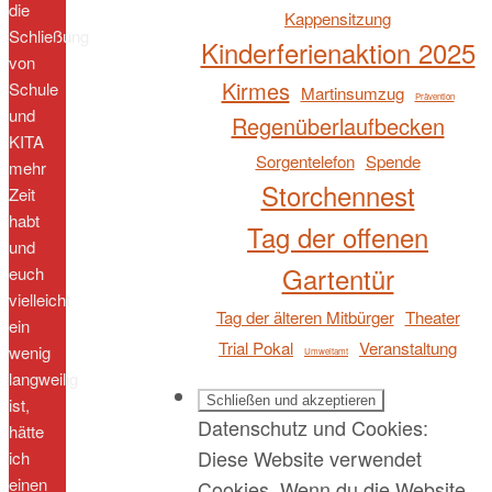
die
Kappensitzung
Schließung
Kinderferienaktion 2025
von
Kirmes
Schule
Martinsumzug
Prävention
und
Regenüberlaufbecken
KITA
Sorgentelefon
Spende
mehr
Storchennest
Zeit
habt
Tag der offenen
und
Gartentür
euch
vielleicht
Tag der älteren Mitbürger
Theater
ein
Trial Pokal
Veranstaltung
wenig
Umweltamt
langweilig
ist,
Datenschutz und Cookies:
hätte
Diese Website verwendet
ich
einen
Cookies. Wenn du die Website