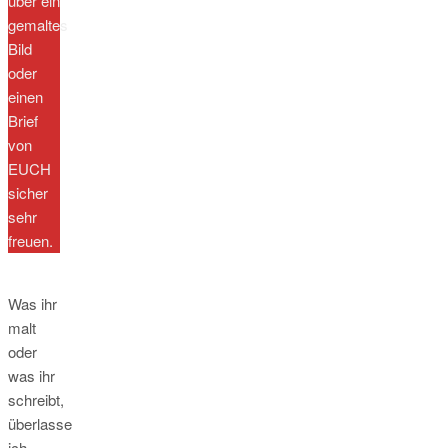
über ein
gemaltes
Bild
oder
einen
Brief
von
EUCH
sicher
sehr
freuen.
Was ihr
malt
oder
was ihr
schreibt,
überlasse
ich