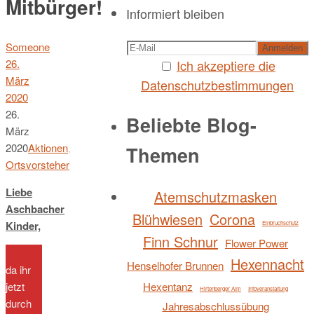
Mitbürger!
Informiert bleiben
Someone
Ich akzeptiere die
26.
März
Datenschutzbestimmungen
2020
26.
Beliebte Blog-
März
2020
Aktionen
,
Themen
Ortsvorsteher
Liebe
Atemschutzmasken
Aschbacher
Blühwiesen
Corona
Kinder,
Einbruchschutz
Finn Schnur
Flower Power
Hexennacht
Henselhofer Brunnen
da ihr
Hexentanz
jetzt
Hirtenberger Alm
Infoveranstaltung
durch
Jahresabschlussübung