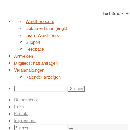
-
+
Font Size:
Zum
Über
WordPress.org
Inhalt
WordPress
Dokumentation (engl.)
springen
Learn WordPress
Support
Feedback
Anmelden
Mitgliedschaft anfragen
Veranstaltungen
Kalender anzeigen
Suchen
Datenschutz
Links
Kontakt
Impressum
Suchen