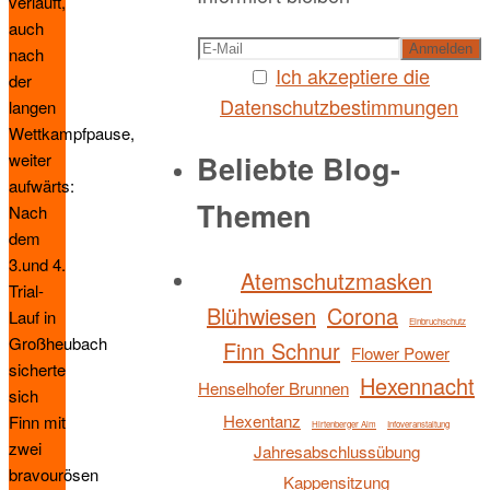
verläuft,
auch
nach
Ich akzeptiere die
der
Datenschutzbestimmungen
langen
Wettkampfpause,
Beliebte Blog-
weiter
aufwärts:
Themen
Nach
dem
3.und 4.
Atemschutzmasken
Trial-
Blühwiesen
Corona
Lauf in
Einbruchschutz
Großheubach
Finn Schnur
Flower Power
sicherte
Hexennacht
Henselhofer Brunnen
sich
Hexentanz
Finn mit
Hirtenberger Alm
Infoveranstaltung
zwei
Jahresabschlussübung
bravourösen
Kappensitzung