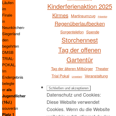
Läufen
Kinderferienaktion 2025
im
Kirmes
Finale
Martinsumzug
Prävention
in
Regenüberlaufbecken
Neunkirchen-
Sorgentelefon
Spende
Siegerland
Storchennest
den
begehrten
Tag der offenen
DMSB
Gartentür
TRIAL-
POKAL.
Tag der älteren Mitbürger
Theater
Im
Trial Pokal
Veranstaltung
Endergebnis
Umweltamt
belegte
er
als
Datenschutz und Cookies:
Jugendlicher
Diese Website verwendet
(16J.)
souverän
Cookies. Wenn du die Website
Platz 1