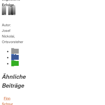
Erfolge.
Siegerehrung
Finn
Finn
in
in
Aktion
Aktion
Autor:
Josef
Nickolai,
Ortsvorsteher
Ähnliche
Beiträge
Finn
Schnur
,