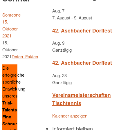
Aug.
7
Someone
7. August
-
9. August
15.
Oktober
42. Aschbacher Dorffest
2021
15.
Aug.
9
Oktober
Ganztägig
2021
Daten_Fakten
42. Aschbacher Dorffest
Die
erfolgreiche,
Aug.
23
sportliche
Ganztägig
Entwicklung
Vereinsmeisterschaften
unseres
Tischtennis
Trial-
Talents
Kalender anzeigen
Finn
Schnur
Informiert bleiben