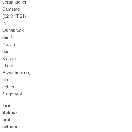
vergangenen
Samstag
(02.OKT.21)
in
Osnabrück
den 1.
Platz in
der
Klasse
III der
Erwachsenen,
ein
echter
Siegertyp!
Finn
Schnur
und
seinem