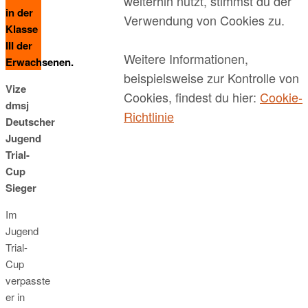
weiterhin nutzt, stimmst du der
in der
Verwendung von Cookies zu.
Klasse
III der
Weitere Informationen,
Erwachsenen.
beispielsweise zur Kontrolle von
Vize
Cookies, findest du hier:
Cookie-
dmsj
Richtlinie
Deutscher
Jugend
Trial-
Cup
Sieger
Im
Jugend
Trial-
Cup
verpasste
er in