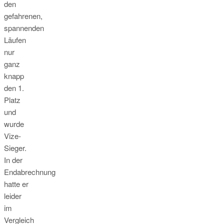
den
gefahrenen,
spannenden
Läufen
nur
ganz
knapp
den 1.
Platz
und
wurde
Vize-
Sieger.
In der
Endabrechnung
hatte er
leider
im
Vergleich