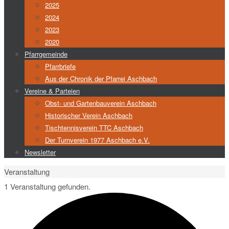
2025
2024
2023
2020
Pfarrgemeinde
Pfarrbriefe
Aus der Chronik der Pfarrei Aschbach
Vereine & Parteien
Obst- und Gartenbauverein Aschbach
Historischer Verein Aschbach
Tischtennisverein TTC Aschbach
Der Turnverein 1977 Aschbach e.V.
Newsletter
Start
Veranstaltung
1 Veranstaltung gefunden.