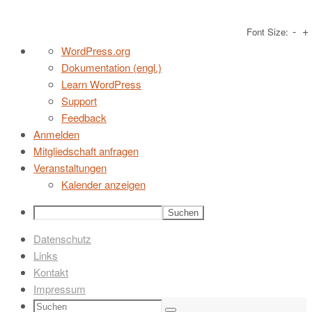
-
+
Font Size:
Zum
Über
WordPress.org
Inhalt
WordPress
Dokumentation (engl.)
springen
Learn WordPress
Support
Feedback
Anmelden
Mitgliedschaft anfragen
Veranstaltungen
Kalender anzeigen
Suchen
Datenschutz
Links
Kontakt
Impressum
Suchen