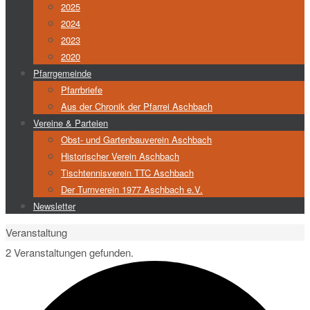
2025
2024
2023
2020
Pfarrgemeinde
Pfarrbriefe
Aus der Chronik der Pfarrei Aschbach
Vereine & Parteien
Obst- und Gartenbauverein Aschbach
Historischer Verein Aschbach
Tischtennisverein TTC Aschbach
Der Turnverein 1977 Aschbach e.V.
Newsletter
Start
Veranstaltung
2 Veranstaltungen gefunden.