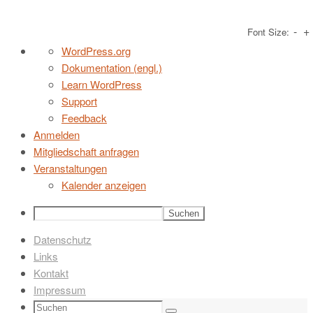
-
+
Font Size:
Zum
Über
WordPress.org
Inhalt
WordPress
Dokumentation (engl.)
springen
Learn WordPress
Support
Feedback
Anmelden
Mitgliedschaft anfragen
Veranstaltungen
Kalender anzeigen
Suchen
Datenschutz
Links
Kontakt
Impressum
Suchen