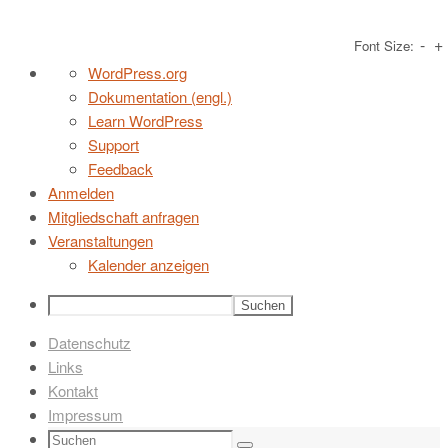
-
+
Font Size:
Zum
Über
WordPress.org
Inhalt
WordPress
Dokumentation (engl.)
springen
Learn WordPress
Support
Feedback
Anmelden
Mitgliedschaft anfragen
Veranstaltungen
Kalender anzeigen
Suchen
Datenschutz
Links
Kontakt
Impressum
Suchen