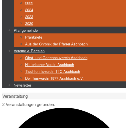
2025
2024
2023
2020
Pfarrgemeinde
Pfarrbriefe
Aus der Chronik der Pfarrei Aschbach
Vereine & Parteien
Obst- und Gartenbauverein Aschbach
Historischer Verein Aschbach
Tischtennisverein TTC Aschbach
Der Turnverein 1977 Aschbach e.V.
Newsletter
Start
Veranstaltung
2 Veranstaltungen gefunden.