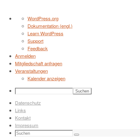
Zum
Über
WordPress.org
Inhalt
WordPress
Dokumentation (engl.)
springen
Learn WordPress
Support
Feedback
Anmelden
Mitgliedschaft anfragen
Veranstaltungen
Kalender anzeigen
Suchen
Datenschutz
Links
Kontakt
Impressum
Suchen
Suchen
nach: