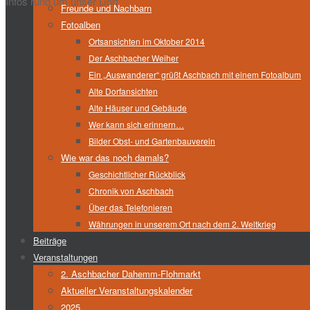
Infos rund um unser Dorf
Freunde und Nachbarn
Fotoalben
Ortsansichten im Oktober 2014
Der Aschbacher Weiher
Ein „Auswanderer“ grüßt Aschbach mit einem Fotoalbum
Alte Dorfansichten
Alte Häuser und Gebäude
Wer kann sich erinnern…
Bilder Obst- und Gartenbauverein
Wie war das noch damals?
Geschichtlicher Rückblick
Chronik von Aschbach
Über das Telefonieren
Währungen in unserem Ort nach dem 2. Weltkrieg
Beiträge
Veranstaltungen
2. Aschbacher Dahemm-Flohmarkt
Aktueller Veranstaltungskalender
2025