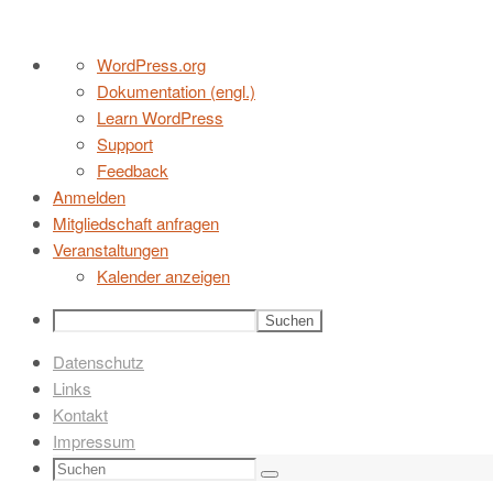
Zum
Über
WordPress.org
Inhalt
WordPress
Dokumentation (engl.)
springen
Learn WordPress
Support
Feedback
Anmelden
Mitgliedschaft anfragen
Veranstaltungen
Kalender anzeigen
Suchen
Datenschutz
Links
Kontakt
Impressum
Suchen
Suchen
nach: