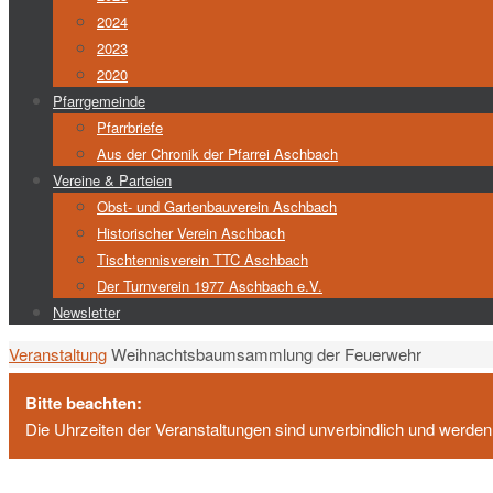
2024
2023
2020
Pfarrgemeinde
Pfarrbriefe
Aus der Chronik der Pfarrei Aschbach
Vereine & Parteien
Obst- und Gartenbauverein Aschbach
Historischer Verein Aschbach
Tischtennisverein TTC Aschbach
Der Turnverein 1977 Aschbach e.V.
Newsletter
Start
Veranstaltung
Weihnachtsbaumsammlung der Feuerwehr
Bitte beachten:
Die Uhrzeiten der Veranstaltungen sind unverbindlich und werden i