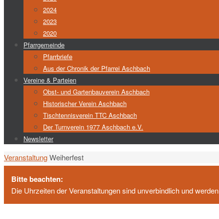
2024
2023
2020
Pfarrgemeinde
Pfarrbriefe
Aus der Chronik der Pfarrei Aschbach
Vereine & Parteien
Obst- und Gartenbauverein Aschbach
Historischer Verein Aschbach
Tischtennisverein TTC Aschbach
Der Turnverein 1977 Aschbach e.V.
Newsletter
Start
Veranstaltung
Weiherfest
Bitte beachten:
Die Uhrzeiten der Veranstaltungen sind unverbindlich und werden i