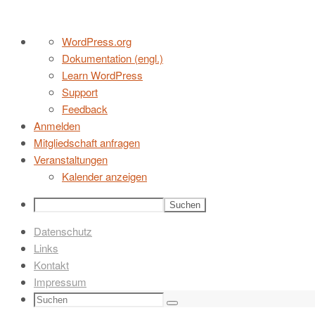
Zum
Über
WordPress.org
Inhalt
WordPress
Dokumentation (engl.)
springen
Learn WordPress
Support
Feedback
Anmelden
Mitgliedschaft anfragen
Veranstaltungen
Kalender anzeigen
Suchen
Datenschutz
Links
Kontakt
Impressum
Suchen
Suchen
nach: