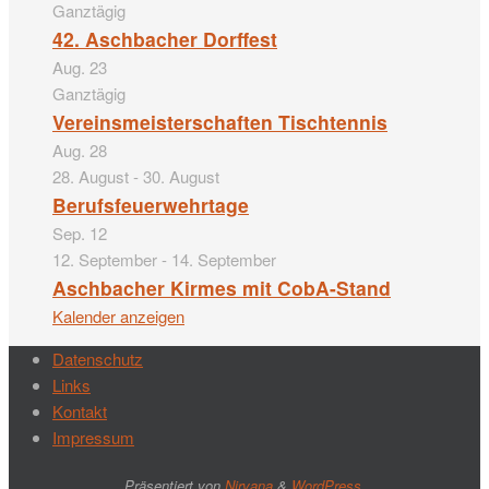
Ganztägig
42. Aschbacher Dorffest
Aug.
23
Ganztägig
Vereinsmeisterschaften Tischtennis
Aug.
28
28. August
-
30. August
Berufsfeuerwehrtage
Sep.
12
12. September
-
14. September
Aschbacher Kirmes mit CobA-Stand
Kalender anzeigen
Datenschutz
Links
Kontakt
Impressum
Präsentiert von
Nirvana
&
WordPress.