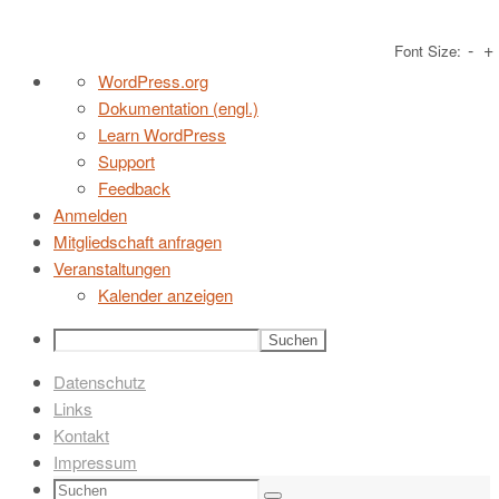
-
+
Font Size:
Zum
Über
WordPress.org
Inhalt
WordPress
Dokumentation (engl.)
springen
Learn WordPress
Support
Feedback
Anmelden
Mitgliedschaft anfragen
Veranstaltungen
Kalender anzeigen
Suchen
Datenschutz
Links
Kontakt
Impressum
Suchen