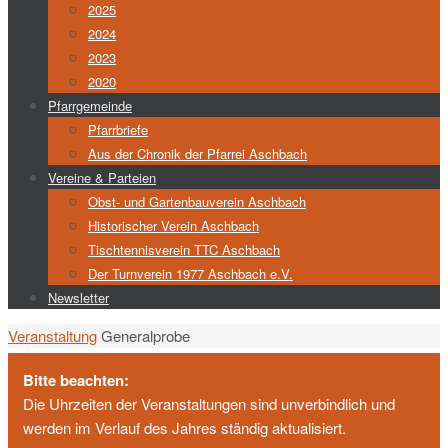
2025
2024
2023
2020
Pfarrgemeinde
Pfarrbriefe
Aus der Chronik der Pfarrei Aschbach
Vereine & Parteien
Obst- und Gartenbauverein Aschbach
Historischer Verein Aschbach
Tischtennisverein TTC Aschbach
Der Turnverein 1977 Aschbach e.V.
Newsletter
Start
Veranstaltung
Generalprobe
Bitte beachten:
Die Uhrzeiten der Veranstaltungen sind unverbindlich und
werden im Verlauf des Jahres ständig aktualisiert.